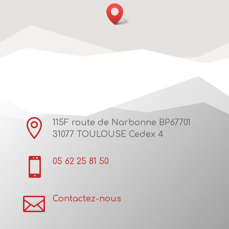

115F route de Narbonne BP67701
31077 TOULOUSE Cedex 4

05 62 25 81 50

Contactez-nous