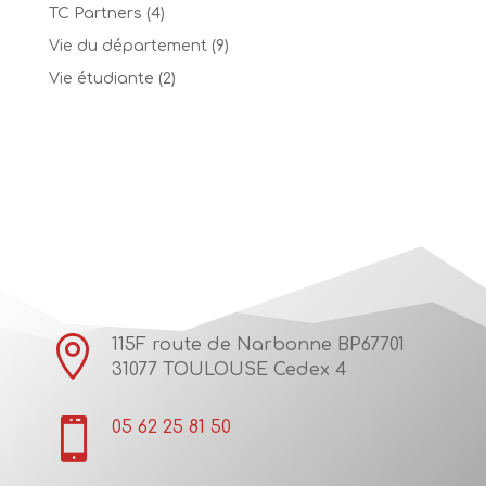
TC Partners
(4)
Vie du département
(9)
Vie étudiante
(2)

115F route de Narbonne BP67701
31077 TOULOUSE Cedex 4

05 62 25 81 50