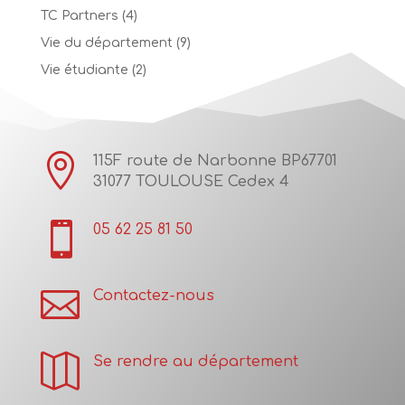
TC Partners
(4)
Vie du département
(9)
Vie étudiante
(2)

115F route de Narbonne BP67701
31077 TOULOUSE Cedex 4

05 62 25 81 50

Contactez-nous

Se rendre au département