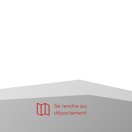

s
Se rendre au
département