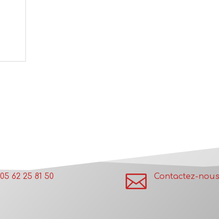

05 62 25 81 50
Contactez-nou