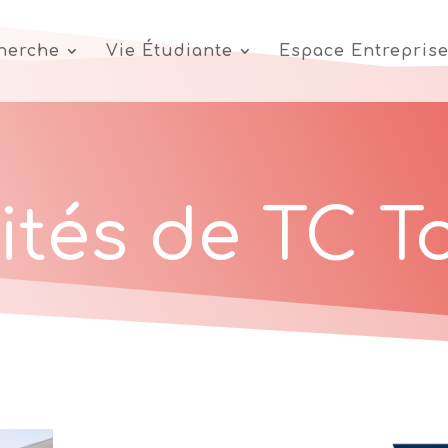
cherche
Vie Étudiante
Espace Entrepris
ités de TC T